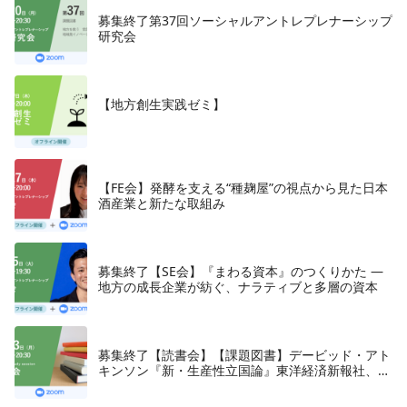
募集終了第37回ソーシャルアントレプレナーシップ
研究会
【地方創生実践ゼミ】
【FE会】発酵を支える“種麹屋”の視点から見た日本
酒産業と新たな取組み
募集終了【SE会】『まわる資本』のつくりかた —
地方の成長企業が紡ぐ、ナラティブと多層の資本
募集終了【読書会】【課題図書】デービッド・アト
キンソン『新・生産性立国論』東洋経済新報社、
2018年