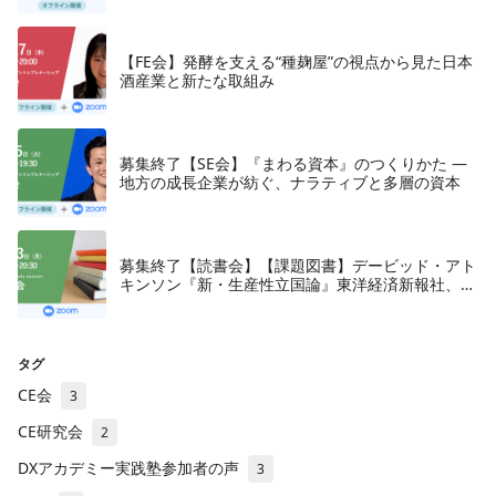
【FE会】発酵を支える“種麹屋”の視点から見た日本
酒産業と新たな取組み
募集終了【SE会】『まわる資本』のつくりかた —
地方の成長企業が紡ぐ、ナラティブと多層の資本
募集終了【読書会】【課題図書】デービッド・アト
キンソン『新・生産性立国論』東洋経済新報社、
2018年
タグ
CE会
3
CE研究会
2
DXアカデミー実践塾参加者の声
3