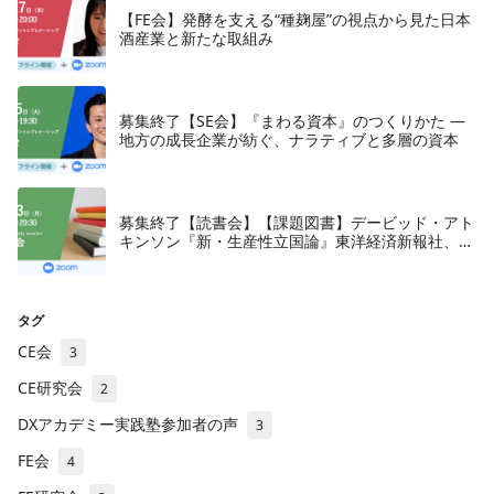
【FE会】発酵を支える“種麹屋”の視点から見た日本
酒産業と新たな取組み
募集終了【SE会】『まわる資本』のつくりかた —
地方の成長企業が紡ぐ、ナラティブと多層の資本
募集終了【読書会】【課題図書】デービッド・アト
キンソン『新・生産性立国論』東洋経済新報社、
2018年
タグ
CE会
3
CE研究会
2
DXアカデミー実践塾参加者の声
3
FE会
4