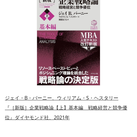
ジェイ・B・バーニー、ウィリアム・S・ヘスタリー
『［新版］企業戦略論【上】基本編 戦略経営と競争優
位』ダイヤモンド社、2021年