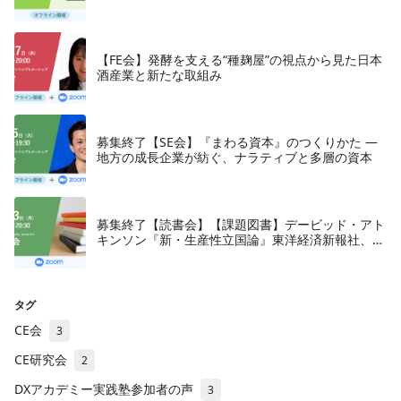
【FE会】発酵を支える“種麹屋”の視点から見た日本
酒産業と新たな取組み
募集終了【SE会】『まわる資本』のつくりかた —
地方の成長企業が紡ぐ、ナラティブと多層の資本
募集終了【読書会】【課題図書】デービッド・アト
キンソン『新・生産性立国論』東洋経済新報社、
2018年
タグ
CE会
3
CE研究会
2
DXアカデミー実践塾参加者の声
3