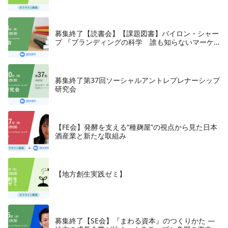
募集終了【読書会】【課題図書】バイロン・シャー
プ 『ブランディングの科学 誰も知らないマーケ
テイングの法則11』朝日新聞出版、2018年
募集終了第37回ソーシャルアントレプレナーシップ
研究会
【FE会】発酵を支える“種麹屋”の視点から見た日本
酒産業と新たな取組み
【地方創生実践ゼミ】
募集終了【SE会】『まわる資本』のつくりかた —