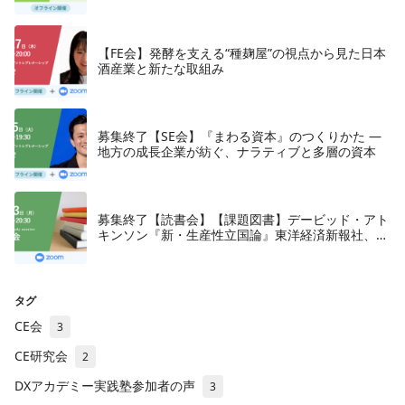
【FE会】発酵を支える“種麹屋”の視点から見た日本
酒産業と新たな取組み
募集終了【SE会】『まわる資本』のつくりかた —
地方の成長企業が紡ぐ、ナラティブと多層の資本
募集終了【読書会】【課題図書】デービッド・アト
キンソン『新・生産性立国論』東洋経済新報社、
2018年
タグ
CE会
3
CE研究会
2
DXアカデミー実践塾参加者の声
3