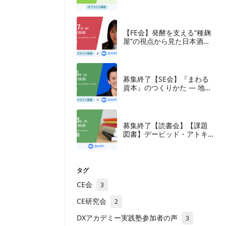
【FE会】発酵を支える“種麹
屋”の視点から見た日本酒産
業と新たな取組み
募集終了【SE会】『まわる
資本』のつくりかた — 地方
の成長企業が紡ぐ、ナラテ
ィブと多層の資本
募集終了【読書会】【課題
図書】デービッド・アトキ
ンソン『新・生産性立国
論』東洋経済新報社、2018
年
タグ
CE会
3
CE研究会
2
DXアカデミー実践塾参加者の声
3