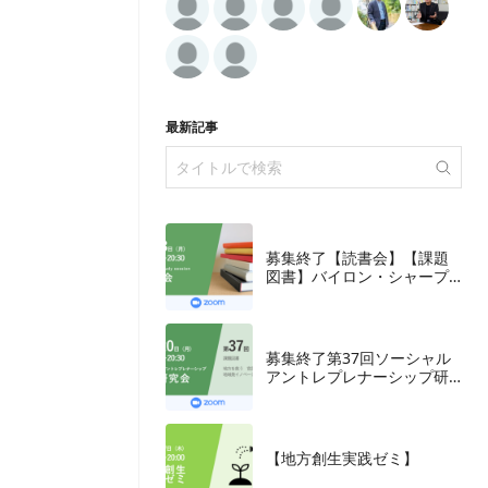
最新記事
募集終了【読書会】【課題
図書】バイロン・シャープ
『ブランディングの科学
誰も知らないマーケテイン
グの法則11』朝日新聞出
版、2018年
募集終了第37回ソーシャル
アントレプレナーシップ研
究会
【地方創生実践ゼミ】