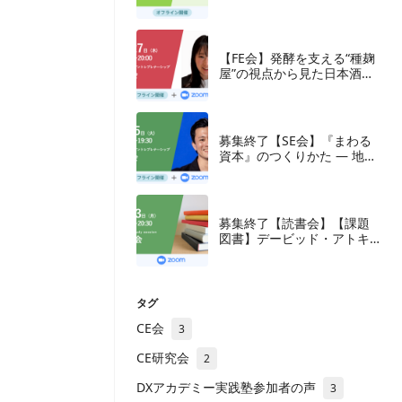
【FE会】発酵を支える“種麹
屋”の視点から見た日本酒産
業と新たな取組み
募集終了【SE会】『まわる
資本』のつくりかた — 地方
の成長企業が紡ぐ、ナラテ
ィブと多層の資本
募集終了【読書会】【課題
図書】デービッド・アトキ
ンソン『新・生産性立国
論』東洋経済新報社、2018
年
タグ
CE会
3
CE研究会
2
DXアカデミー実践塾参加者の声
3