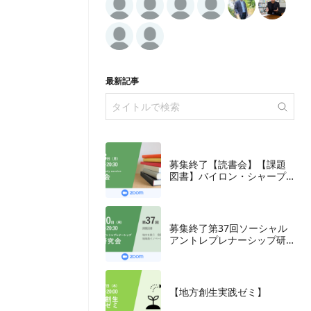
最新記事
募集終了【読書会】【課題
図書】バイロン・シャープ
『ブランディングの科学
誰も知らないマーケテイン
グの法則11』朝日新聞出
版、2018年
募集終了第37回ソーシャル
アントレプレナーシップ研
究会
【地方創生実践ゼミ】