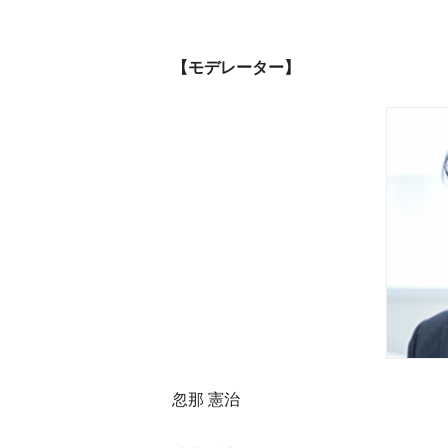
【モデレーター】
忽那 憲治