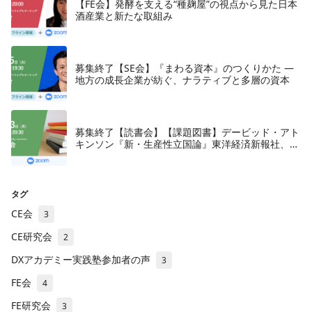
【FE会】発酵を支える“種麹屋”の視点から見た日本
酒産業と新たな取組み
募集終了【SE会】『まわる資本』のつくりかた —
地方の成長企業が紡ぐ、ナラティブと多層の資本
募集終了【読書会】【課題図書】デービッド・アト
キンソン『新・生産性立国論』東洋経済新報社、
2018年
タグ
CE会
3
CE研究会
2
DXアカデミー実践塾参加者の声
3
FE会
4
FE研究会
3