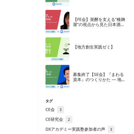
究会
【FE会】発酵を支える“種麹
屋”の視点から見た日本酒産
業と新たな取組み
【地方創生実践ゼミ】
募集終了【SE会】『まわる
資本』のつくりかた — 地方
の成長企業が紡ぐ、ナラテ
ィブと多層の資本
タグ
CE会
3
CE研究会
2
DXアカデミー実践塾参加者の声
3