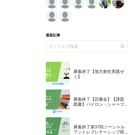
最新記事
募集終了【地方創生実践ゼ
ミ】
募集終了【読書会】【課題
図書】バイロン・シャープ
『ブランディングの科学
誰も知らないマーケテイン
グの法則11』朝日新聞出
版、2018年
募集終了第37回ソーシャル
アントレプレナーシップ研