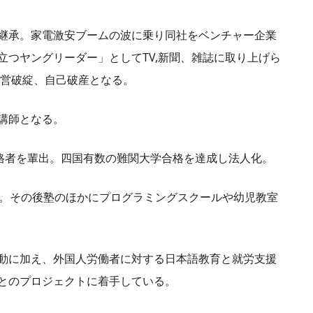
継承。家電激安ブームの波に乗り同社をベンチャー企業
立つヤングリーダー」としてTV,新聞、雑誌に取り上げら
経営破綻、自己破産となる。
講師となる。
合格者を輩出。四国有数の難関大学合格を達成し法人化。
収。その後塾のほかにプログラミングスクールや幼児教室
動に加え、外国人労働者に対する日本語教育と就労支援
とのプロジェクトに着手している。