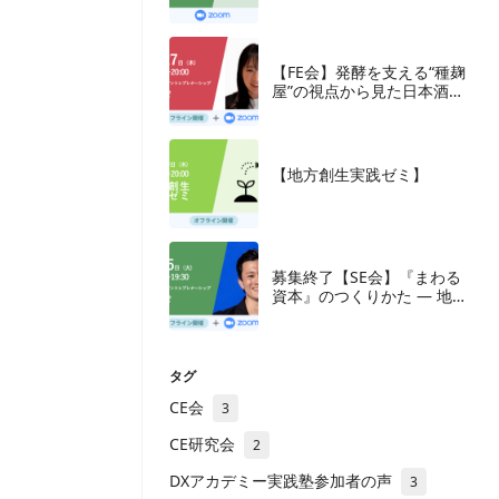
究会
【FE会】発酵を支える“種麹
屋”の視点から見た日本酒産
業と新たな取組み
【地方創生実践ゼミ】
募集終了【SE会】『まわる
資本』のつくりかた — 地方
の成長企業が紡ぐ、ナラテ
ィブと多層の資本
タグ
CE会
3
CE研究会
2
DXアカデミー実践塾参加者の声
3