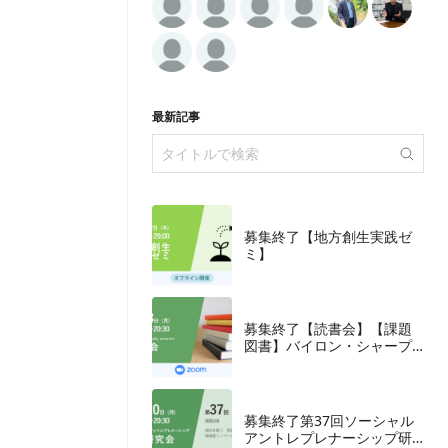
最新記事
募集終了【地方創生実践ゼ
ミ】
募集終了【読書会】【課題
図書】バイロン・シャープ
『ブランディングの科学
誰も知らないマーケテイン
グの法則11』朝日新聞出
版、2018年
募集終了第37回ソーシャル
アントレプレナーシップ研