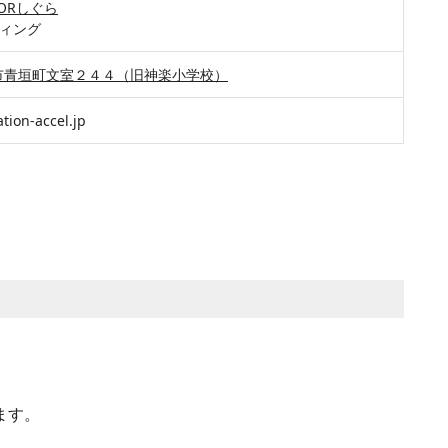
OORしぐら
ティング
市青垣町文室２４４（旧神楽小学校）
tion-accel.jp
ます。