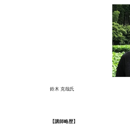
鈴木 克哉氏
【講師略歴】