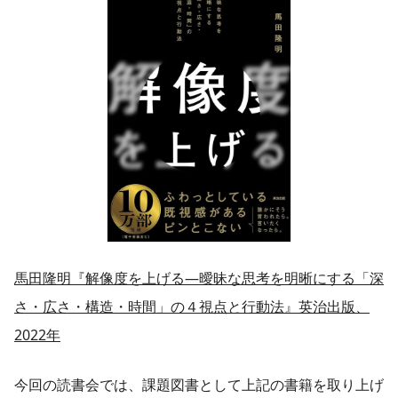
馬田隆明『解像度を上げる―曖昧な思考を明晰にする「深
さ・広さ・構造・時間」の４視点と行動法』英治出版、
2022年
今回の読書会では、課題図書として上記の書籍を取り上げ