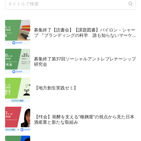
募集終了【読書会】【課題図書】バイロン・シャー
プ 『ブランディングの科学 誰も知らないマーケ
テイングの法則11』朝日新聞出版、2018年
募集終了第37回ソーシャルアントレプレナーシップ
研究会
【地方創生実践ゼミ】
【FE会】発酵を支える“種麹屋”の視点から見た日本
酒産業と新たな取組み