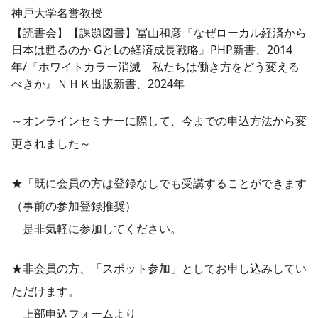
神戸大学名誉教授
【読書会】【課題図書】冨山和彦『なぜローカル経済から
日本は甦るのか GとLの経済成長戦略』PHP新書、2014
年/『ホワイトカラー消滅 私たちは働き方をどう変える
べきか』ＮＨＫ出版新書、2024年
～オンラインセミナーに際して、今までの申込方法から変
更されました～
★「既に会員の方は登録なしでも受講することができます
（事前の参加登録推奨）
是非気軽に参加してください。
★非会員の方、「スポット参加」としてお申し込みしてい
ただけます。
上部申込フォームより