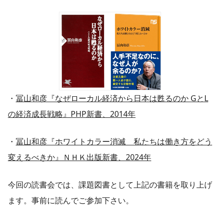
・
冨山和彦『なぜローカル経済から日本は甦るのか GとL
の経済成長戦略』PHP新書、2014年
・
冨山和彦『ホワイトカラー消滅 私たちは働き方をどう
変えるべきか』ＮＨＫ出版新書、2024年
今回の読書会では、課題図書として上記の書籍を取り上げ
ます。事前に読んでご参加下さい。