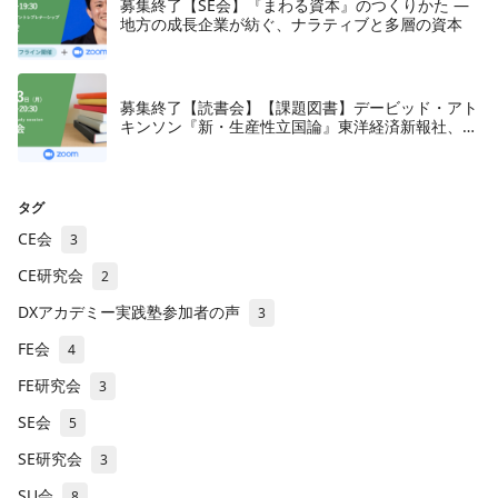
募集終了【SE会】『まわる資本』のつくりかた —
地方の成長企業が紡ぐ、ナラティブと多層の資本
募集終了【読書会】【課題図書】デービッド・アト
キンソン『新・生産性立国論』東洋経済新報社、
2018年
タグ
CE会
3
CE研究会
2
DXアカデミー実践塾参加者の声
3
FE会
4
FE研究会
3
SE会
5
SE研究会
3
SU会
8