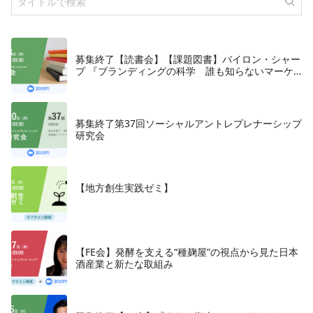
募集終了【読書会】【課題図書】バイロン・シャー
プ 『ブランディングの科学 誰も知らないマーケ
テイングの法則11』朝日新聞出版、2018年
募集終了第37回ソーシャルアントレプレナーシップ
研究会
【地方創生実践ゼミ】
【FE会】発酵を支える“種麹屋”の視点から見た日本
酒産業と新たな取組み