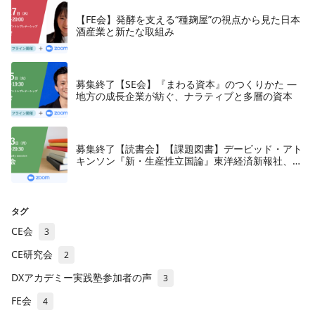
【FE会】発酵を支える“種麹屋”の視点から見た日本
酒産業と新たな取組み
募集終了【SE会】『まわる資本』のつくりかた —
地方の成長企業が紡ぐ、ナラティブと多層の資本
募集終了【読書会】【課題図書】デービッド・アト
キンソン『新・生産性立国論』東洋経済新報社、
2018年
タグ
CE会
3
CE研究会
2
DXアカデミー実践塾参加者の声
3
FE会
4