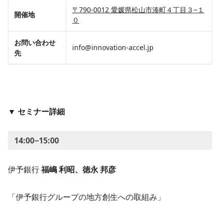
〒790-0012 愛媛県松山市湊町４丁目３−１
開催地
０
お問い合わせ
info@innovation-accel.jp
先
▼
セミナー詳細
14:00−15:00
伊予銀行
福嶋 利昭、徳永 邦彦
「伊予銀行グループの地方創生への取組み」