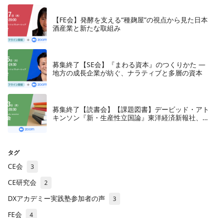
【FE会】発酵を支える“種麹屋”の視点から見た日本
酒産業と新たな取組み
募集終了【SE会】『まわる資本』のつくりかた —
地方の成長企業が紡ぐ、ナラティブと多層の資本
募集終了【読書会】【課題図書】デービッド・アト
キンソン『新・生産性立国論』東洋経済新報社、
2018年
タグ
CE会
3
CE研究会
2
DXアカデミー実践塾参加者の声
3
FE会
4