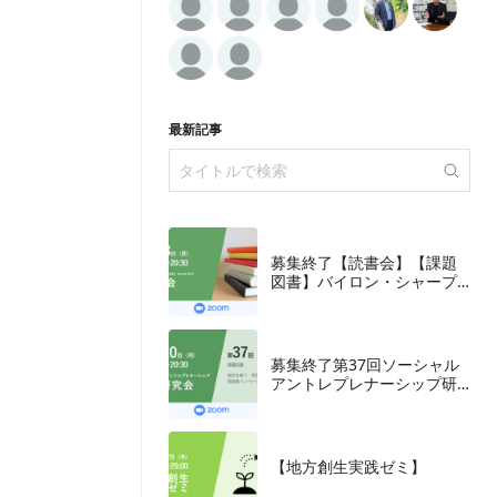
最新記事
募集終了【読書会】【課題
図書】バイロン・シャープ
『ブランディングの科学
誰も知らないマーケテイン
グの法則11』朝日新聞出
版、2018年
募集終了第37回ソーシャル
アントレプレナーシップ研
究会
【地方創生実践ゼミ】