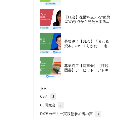
【FE会】発酵を支える“種麹
屋”の視点から見た日本酒産
業と新たな取組み
募集終了【SE会】『まわる
資本』のつくりかた — 地方
の成長企業が紡ぐ、ナラテ
ィブと多層の資本
募集終了【読書会】【課題
図書】デービッド・アトキ
ンソン『新・生産性立国
論』東洋経済新報社、2018
年
タグ
CE会
3
CE研究会
2
DXアカデミー実践塾参加者の声
3