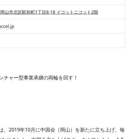
岡山県岡山市北区駅前町1丁目8-18 イコットニコット2階
ccel.jp
ンチャー型事業承継の両輪を回す！
、2019年10月に中国会（岡山）を新たに立ち上げ、毎