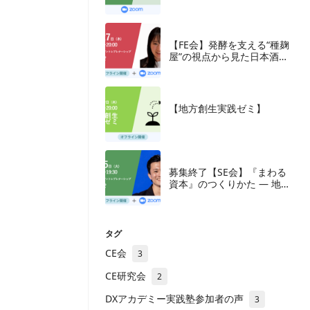
究会
【FE会】発酵を支える“種麹
屋”の視点から見た日本酒産
業と新たな取組み
【地方創生実践ゼミ】
募集終了【SE会】『まわる
資本』のつくりかた — 地方
の成長企業が紡ぐ、ナラテ
ィブと多層の資本
タグ
CE会
3
CE研究会
2
DXアカデミー実践塾参加者の声
3