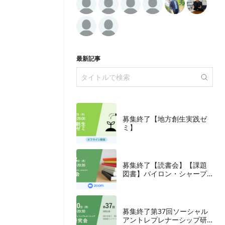
最新記事
募集終了【地方創生実践ゼ
ミ】
募集終了【読書会】【課題
図書】バイロン・シャープ
『ブランディングの科学
誰も知らないマーケテイン
グの法則11』朝日新聞出
版、2018年
募集終了第37回ソーシャル
アントレプレナーシップ研