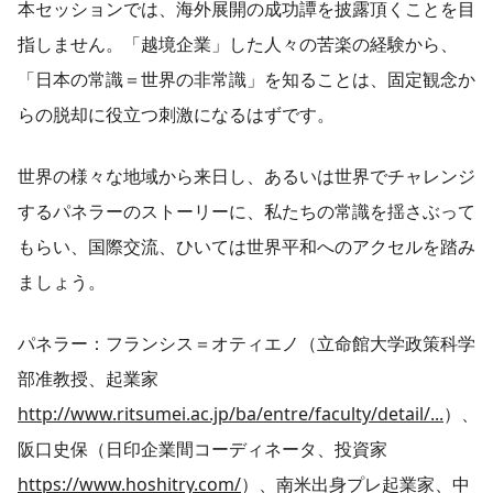
本セッションでは、海外展開の成功譚を披露頂くことを目
指しません。「越境企業」した人々の苦楽の経験から、
「日本の常識＝世界の非常識」を知ることは、固定観念か
らの脱却に役立つ刺激になるはずです。
世界の様々な地域から来日し、あるいは世界でチャレンジ
するパネラーのストーリーに、私たちの常識を揺さぶって
もらい、国際交流、ひいては世界平和へのアクセルを踏み
ましょう。
パネラー：フランシス＝オティエノ（立命館大学政策科学
部准教授、起業家
http://www.ritsumei.ac.jp/ba/entre/faculty/detail/...
）、
阪口史保（日印企業間コーディネータ、投資家
https://www.hoshitry.com/
）、南米出身プレ起業家、中