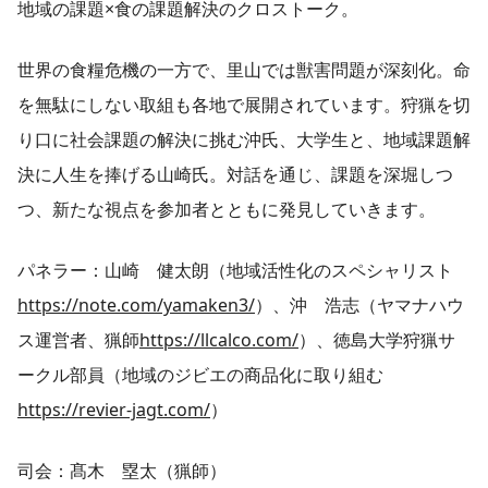
地域の課題×食の課題解決のクロストーク。
世界の食糧危機の一方で、里山では獣害問題が深刻化。命
を無駄にしない取組も各地で展開されています。狩猟を切
り口に社会課題の解決に挑む沖氏、大学生と、地域課題解
決に人生を捧げる山崎氏。対話を通じ、課題を深堀しつ
つ、新たな視点を参加者とともに発見していきます。
パネラー：山崎 健太朗（地域活性化のスペシャリスト
https://note.com/yamaken3/
）、沖 浩志（ヤマナハウ
ス運営者、猟師
https://llcalco.com/
）、徳島大学狩猟サ
ークル部員（地域のジビエの商品化に取り組む
https://revier-jagt.com/
）
司会：髙木 塁太（猟師）